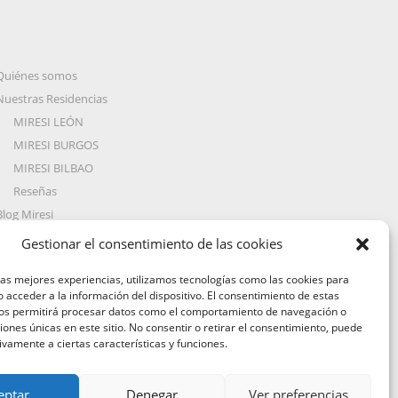
Quiénes somos
Nuestras Residencias
MIRESI LEÓN
MIRESI BURGOS
MIRESI BILBAO
Reseñas
Blog Miresi
Preguntas Frecuentes
Gestionar el consentimiento de las cookies
Trabaja con nosotros
las mejores experiencias, utilizamos tecnologías como las cookies para
Contacto
 acceder a la información del dispositivo. El consentimiento de estas
nos permitirá procesar datos como el comportamiento de navegación o
ciones únicas en este sitio. No consentir o retirar el consentimiento, puede
ivamente a ciertas características y funciones.
eptar
Denegar
Ver preferencias