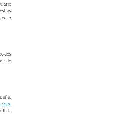
suario
esitas
anecen
ookies
ies de
mpaña.
s.com
.
fil de