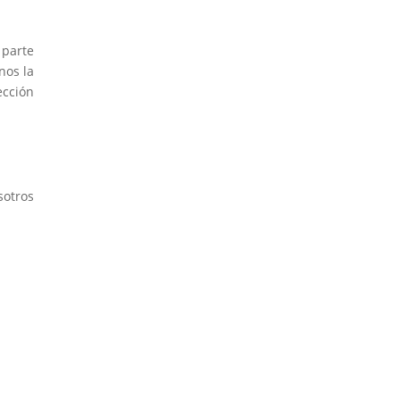
 parte
nos la
ección
sotros