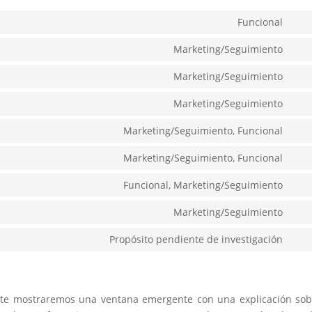
Funcional
Con
to
Marketing/Seguimiento
Con
serv
to
Marketing/Seguimiento
wor
Con
serv
to
Marketing/Seguimiento
goo
Con
serv
font
to
Marketing/Seguimiento, Funcional
goo
Con
serv
rec
to
Marketing/Seguimiento, Funcional
goo
Con
serv
ma
to
Funcional, Marketing/Seguimiento
you
Con
serv
to
Marketing/Seguimiento
fac
Con
serv
to
Propósito pendiente de investigación
twit
Con
serv
to
ins
serv
vari
 te mostraremos una ventana emergente con una explicación sob