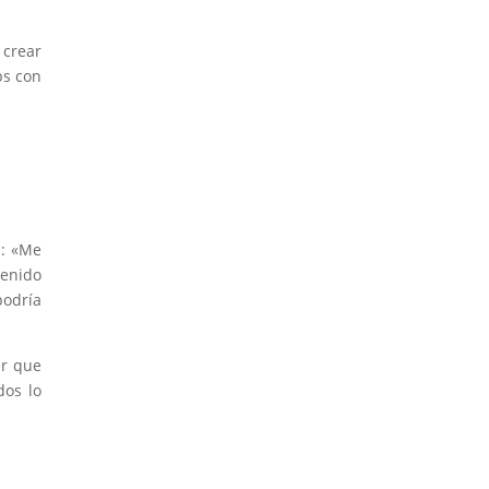
 crear
bs con
.
.: «Me
tenido
podría
er que
dos lo