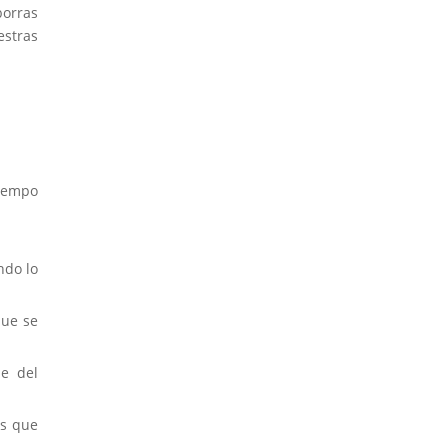
borras
estras
tiempo
ndo lo
que se
le del
os que