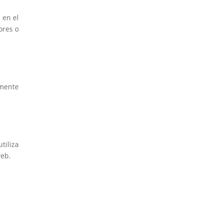
 en el
ores o
amente
tiliza
web.