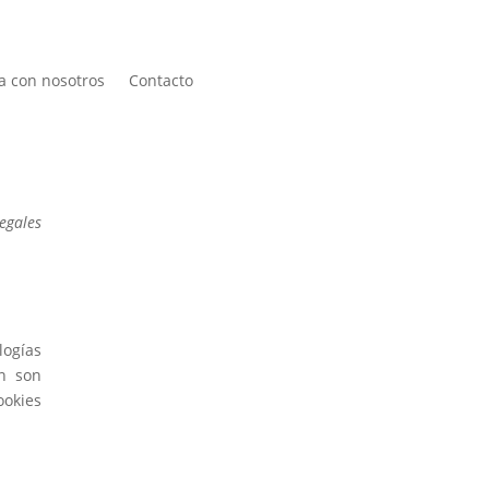
a con nosotros
Contacto
legales
ogías
én son
ookies