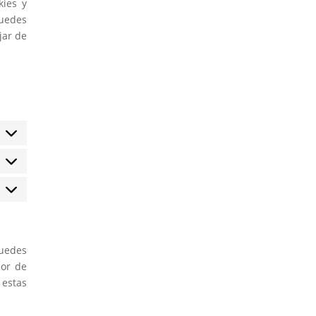
kies y
Puedes
jar de
stadísticas
arketing
puedes
dor de
 estas