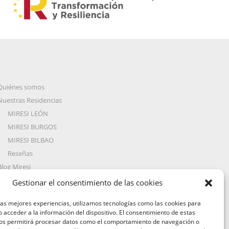
Quiénes somos
Nuestras Residencias
MIRESI LEÓN
MIRESI BURGOS
MIRESI BILBAO
Reseñas
Blog Miresi
Preguntas Frecuentes
Gestionar el consentimiento de las cookies
Trabaja con nosotros
las mejores experiencias, utilizamos tecnologías como las cookies para
Contacto
 acceder a la información del dispositivo. El consentimiento de estas
nos permitirá procesar datos como el comportamiento de navegación o